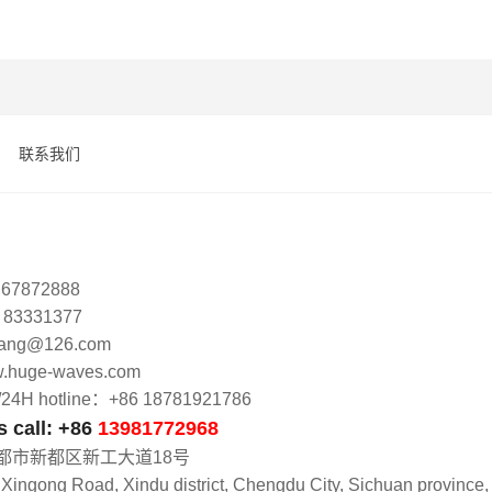
联系我们
 67872888
8 83331377
lang@126.com
huge-waves.com
 hotline：+86 18781921786
call: +86
13981772968
都市新都区新工大道18号
 Xingong Road, Xindu district, Chengdu City, Sichuan province,